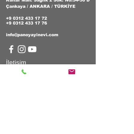
Kültür Mah. Sağlık 2 Sok. No:54-56 D
Çankaya / ANKARA / TÜRKİYE
+9 0312 433 17 72
+9 0312 433 17 76
info@panoyayinevi.com
İletişim
Ad & Soyad
E-Posta
Telefon
Mesajınız