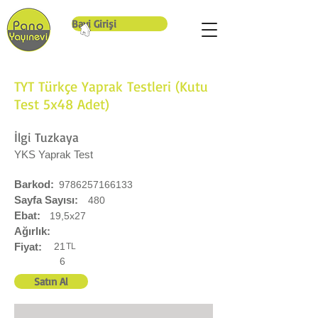
Bayi Girişi
TYT Türkçe Yaprak Testleri (Kutu
Test 5x48 Adet)
İlgi Tuzkaya
YKS Yaprak Test
Barkod:
9786257166133
Sayfa Sayısı:
480
Ebat:
19,5x27
Ağırlık:
Fiyat:
21
TL
6
Satın Al