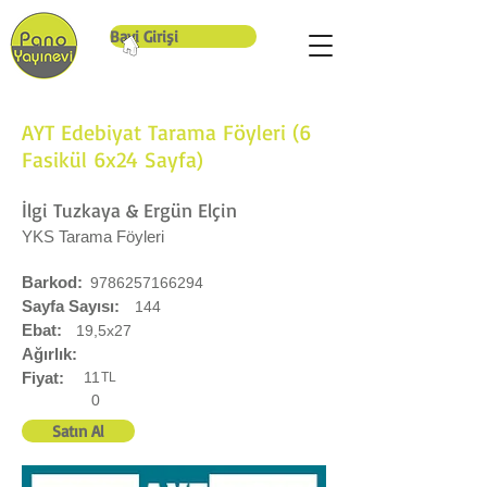
Bayi Girişi
AYT Edebiyat Tarama Föyleri (6
Fasikül 6x24 Sayfa)
İlgi Tuzkaya & Ergün Elçin
YKS Tarama Föyleri
Barkod:
9786257166294
Sayfa Sayısı:
144
Ebat:
19,5x27
Ağırlık:
Fiyat:
11
TL
0
Satın Al