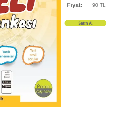
Fiyat:
90
TL
Satın Al