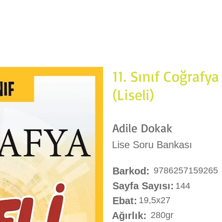
erimiz
Ürünlerimiz
Sınav Sonucu
Akıllı Tahta-Video Çözüm
11. Sınıf Coğrafy
(Liseli)
Adile Dokak
Lise Soru Bankası
Barkod:
9786257159265
Sayfa Sayısı:
144
Ebat:
19,5x27
Ağırlık:
280gr